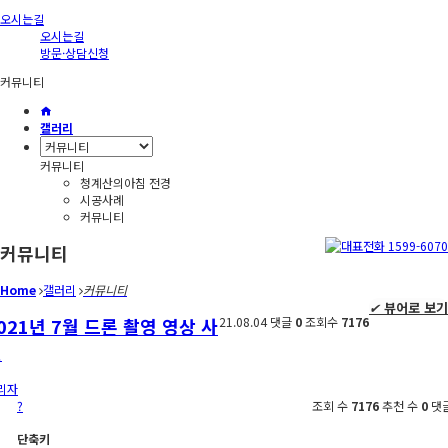
오시는길
오시는길
방문·상담신청
커뮤니티
갤러리
커뮤니티
청계산의아침 전경
시공사례
커뮤니티
커뮤니티
Home
갤러리
커뮤니티
✔
뷰어로 보기
021년 7월 드론 촬영 영상 사
21.08.04
댓글
0
조회수
7176
진
리자
?
조회 수
7176
추천 수
0
댓
단축키