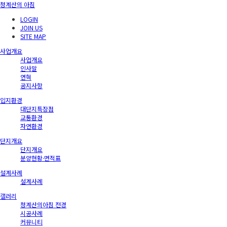
청계산의 아침
LOGIN
JOIN US
SITE MAP
사업개요
사업개요
인사말
연혁
공지사항
입지환경
대단지특장점
교통환경
자연환경
단지개요
단지개요
분양현황·면적표
설계사례
설계사례
갤러리
청계산의아침 전경
시공사례
커뮤니티