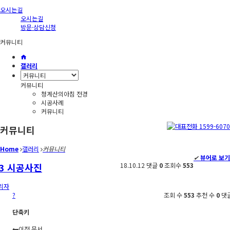
오시는길
오시는길
방문·상담신청
커뮤니티
갤러리
커뮤니티
청계산의아침 전경
시공사례
커뮤니티
커뮤니티
Home
갤러리
커뮤니티
✔
뷰어로 보기
3 시공사진
18.10.12
댓글
0
조회수
553
리자
?
조회 수
553
추천 수
0
댓
단축키
이전 문서