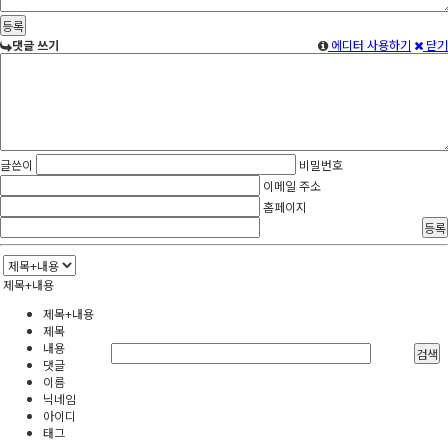
댓글 쓰기
에디터 사용하기
닫기
글쓴이
비밀번호
이메일 주소
홈페이지
제목+내용
제목+내용
제목
내용
검색
댓글
이름
닉네임
아이디
태그