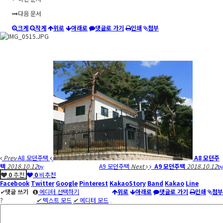
다음 문서
크게
작게
위로
아래로
댓글로 가기
인쇄
첨부
Prev
A8 모던주택
A8 모던주
택
2018.10.12
A9 모던주택
Next
A9 모던주택
2018.10.12
by
by
0
추천
0
비추천
Facebook
Twitter
Google
Pinterest
KakaoStory
Band
Kakao
Line
✔
댓글 쓰기
에디터 선택하기
위로
아래로
댓글로 가기
인쇄
첨부
?
✔
텍스트 모드
✔
에디터 모드