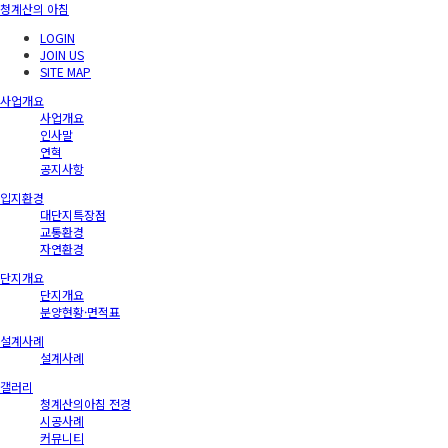
청계산의 아침
LOGIN
JOIN US
SITE MAP
사업개요
사업개요
인사말
연혁
공지사항
입지환경
대단지특장점
교통환경
자연환경
단지개요
단지개요
분양현황·면적표
설계사례
설계사례
갤러리
청계산의아침 전경
시공사례
커뮤니티