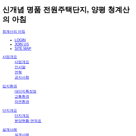
신개념 명품 전원주택단지, 양평 청계산
의 아침
청계산의 아침
LOGIN
JOIN US
SITE MAP
사업개요
사업개요
인사말
연혁
공지사항
입지환경
대단지특장점
교통환경
자연환경
단지개요
단지개요
분양현황·면적표
설계사례
설계사례