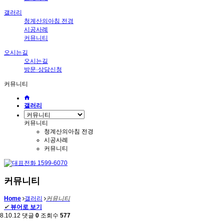
갤러리
청계산의아침 전경
시공사례
커뮤니티
오시는길
오시는길
방문·상담신청
커뮤니티
갤러리
커뮤니티
청계산의아침 전경
시공사례
커뮤니티
커뮤니티
Home
갤러리
커뮤니티
✔
뷰어로 보기
8.10.12
댓글
0
조회수
577