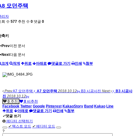
A8 모던주택
관리자
조회 수
577
추천 수
0
댓글
0
단축키
Prev
이전 문서
Next
다음 문서
크게
작게
위로
아래로
댓글로 가기
인쇄
첨부
Prev
A7 모던주택
A7 모던주택
2018.10.12
B3 시공사진
Next
B3 시공사
by
진
2018.10.12
by
0
추천
0
비추천
Facebook
Twitter
Google
Pinterest
KakaoStory
Band
Kakao
Line
위로
아래로
댓글로 가기
인쇄
첨부
✔
댓글 쓰기
에디터 선택하기
✔
텍스트 모드
✔
에디터 모드
?