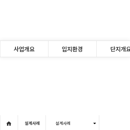
사업개요
입지환경
단지개
사업개요
대단지특장점
단지개요
인사말
교통환경
분양현황·면적
연혁
자연환경
공지사항
설계사례
설계사례