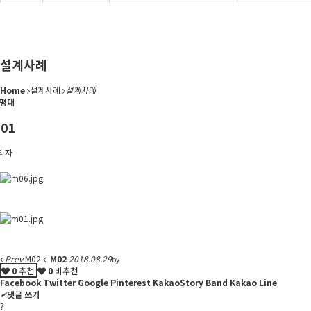
설계사례
Home
설계사례
설계사례
0평대
01
리자
Prev
M02
M02
2018.08.29
by
0
추천
0
비추천
Facebook
Twitter
Google
Pinterest
KakaoStory
Band
Kakao
Line
✔
댓글 쓰기
?