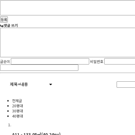
댓글 쓰기
글쓴이
비밀번호
제목+내용
전체글
20평대
30평대
40평대
A11 - 133.05㎡(40.24py)