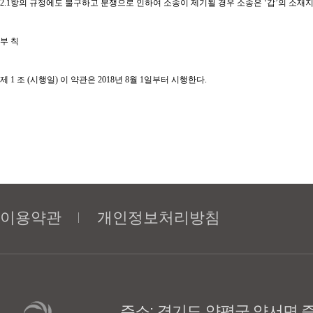
2.1
항의 규정에도 불구하고 분쟁으로 인하여 소송이 제기될 경우 소송은
‘
갑
’
의 소재
부 칙
제
1
조
(
시행일
)
이 약관은
2018
년
8
월
1
일부터 시행한다
.
이용약관
개인정보처리방침
주소: 경기도 양평군 양서면 증동리