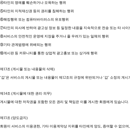
④
타인의 명예를 훼손하거나 모욕하는 행위
⑤
타인의 지적재산권 등의 권리를 침해하는 행위
⑥
해킹행위 또는 컴퓨터바이러스의 유포행위
⑦
타인의 의사에 반하여 광고성 정보 등 일정한 내용을 지속적으로 전송 또는 타 사
⑧
서비스의 안전적인 운영에 지장을 주거나 줄 우려가 있는 일체의 행위
⑨
기타 관계법령에 위배되는 행위
⑩
게시판 등 커뮤니티를 통한 상업적 광고홍보 또는 상거래 행위
제
13
조
(
게시물 또는 내용물의 삭제
)
‘
갑
’
은 서비스의 게시물 또는 내용물이 제
12
조의 규정에 위반되거나
‘
갑
’
소정의 게시기
제
14
조
(
게시물에 대한 권리
·
의무
)
게시물에 대한 저작권을 포함한 모든 권리 및 책임은 이를 게시한 회원에게 있습니다
.
제
15
조
(
양도금지
)
회원이 서비스의 이용권한
,
기타 이용계약상 지위를 타인에게 양도
,
증여할 수 없으며