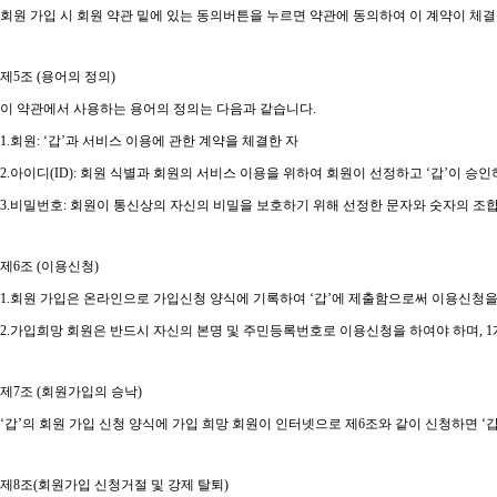
회원 가입 시 회원 약관 밑에 있는 동의버튼을 누르면 약관에 동의하여 이 계약이 체
제
5
조
(
용어의 정의
)
이 약관에서 사용하는 용어의 정의는 다음과 같습니다
.
1.
회원
: ‘
갑
’
과 서비스 이용에 관한 계약을 체결한 자
2.
아이디
(ID):
회원 식별과 회원의 서비스 이용을 위하여 회원이 선정하고
‘
갑
’
이 승인
3.
비밀번호
:
회원이 통신상의 자신의 비밀을 보호하기 위해 선정한 문자와 숫자의 조
제
6
조
(
이용신청
)
1.
회원 가입은 온라인으로 가입신청 양식에 기록하여
‘
갑
’
에 제출함으로써 이용신청을
2.
가입희망 회원은 반드시 자신의 본명 및 주민등록번호로 이용신청을 하여야 하며
, 1
제
7
조
(
회원가입의 승낙
)
‘
갑
’
의 회원 가입 신청 양식에 가입 희망 회원이 인터넷으로 제
6
조와 같이 신청하면
‘
제
8
조
(
회원가입 신청거절 및 강제 탈퇴
)