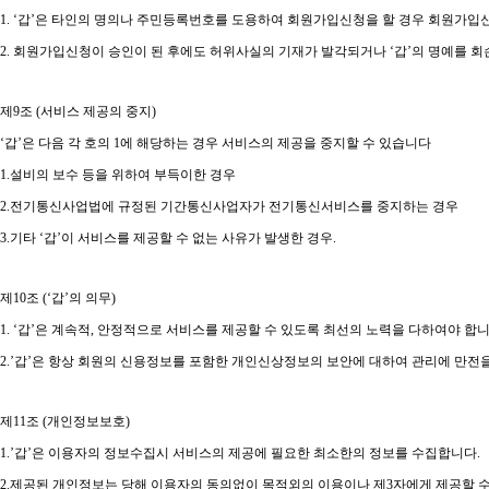
1. ‘
갑
’
은 타인의 명의나 주민등록번호를 도용하여 회원가입신청을 할 경우 회원가입신
2.
회원가입신청이 승인이 된 후에도 허위사실의 기재가 발각되거나
‘
갑
’
의 명예를 회
제
9
조
(
서비스 제공의 중지
)
‘
갑
’
은 다음 각 호의
1
에 해당하는 경우 서비스의 제공을 중지할 수 있습니다
1.
설비의 보수 등을 위하여 부득이한 경우
2.
전기통신사업법에 규정된 기간통신사업자가 전기통신서비스를 중지하는 경우
3.
기타
‘
갑
’
이 서비스를 제공할 수 없는 사유가 발생한 경우
.
제
10
조
(‘
갑
’
의 의무
)
1. ‘
갑
’
은 계속적
,
안정적으로 서비스를 제공할 수 있도록 최선의 노력을 다하여야 합
2.’
갑
’
은 항상 회원의 신용정보를 포함한 개인신상정보의 보안에 대하여 관리에 만전
제
11
조
(
개인정보보호
)
1.’
갑
’
은 이용자의 정보수집시 서비스의 제공에 필요한 최소한의 정보를 수집합니다
.
2.
제공된 개인정보는 당해 이용자의 동의없이 목적외의 이용이나 제
3
자에게 제공할 