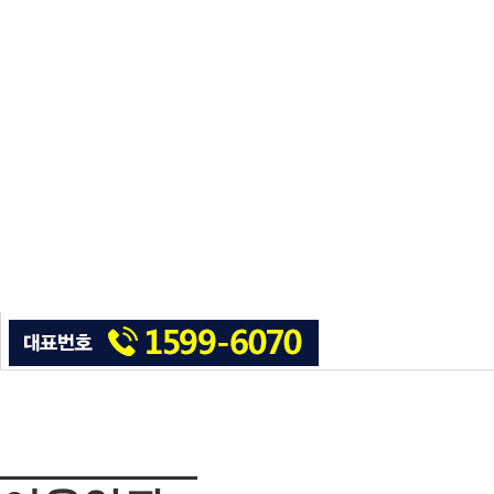
사업개요
대단지특장점
단지개
인사말
교통환경
분양현황
연혁
자연환경
적표
공지사항