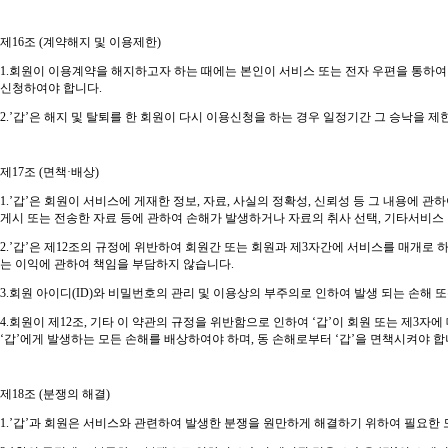
제
16
조
(
계약해지 및 이용제한
)
1.
회원이 이용계약을 해지하고자 하는 때에는 본인이 서비스 또는 전자 우편을 통하여
신청하여야 합니다
.
2.’
갑
’
은 해지 및 탈퇴를 한 회원이 다시 이용신청을 하는 경우 일정기간 그 승낙을 제
제
17
조
(
면책
·
배상
)
1.’
갑
’
은 회원이 서비스에 게재한 정보
,
자료
,
사실의 정확성
,
신뢰성 등 그 내용에 관
게시 또는 전송한 자료 등에 관하여 손해가 발생하거나 자료의 취사 선택
,
기타서비스 
2.’
갑
’
은 제
12
조의 규정에 위반하여 회원간 또는 회원과 제
3
자간에 서비스를 매개로 
는 이익에 관하여 책임을 부담하지 않습니다
.
3.
회원 아이디
(ID)
와 비밀번호의 관리 및 이용상의 부주의로 인하여 발생 되는 손해 또
4.
회원이 제
12
조
,
기타 이 약관의 규정을 위반함으로 인하여
‘
갑
’
이 회원 또는 제
3
자에
‘
갑
’
에게 발생하는 모든 손해를 배상하여야 하며
,
동 손해로부터
‘
갑
’
을 면책시켜야 
제
18
조
(
분쟁의 해결
)
1.’
갑
’
과 회원은 서비스와 관련하여 발생한 분쟁을 원만하게 해결하기 위하여 필요한 