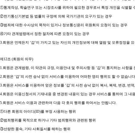
①
통계작성
,
학술연구 또는 시장조사를 위하여 필요한 경우로서 특정 개인을 식별할 
②
전기통신기본법 등 법률의 규정에 의해 국가기관의 요구가 있는 경우
③
범죄에 대한 수사상의 목적이 있거나 정보통신윤리 위원회의 요청이 있는 경우
④
기타 관계법령에서 정한 절차에 따른 요청이 있는 경우
3.
회원은 언제든지
‘
갑
’
이 가지고 있는 자신의 개인정보에 대해 열람 및 오류정정을 
제
12
조
(
회원의 의무
)
1.
회원은 관계법령
,
이 약관의 규정
,
이용안내 및 주의사항 등
‘
갑
’
이 통지하는 사항을
2.
회원은
‘
갑
’
의 사전 승낙 없이 서비스를 이용하여 어떠한 영리 행위도 할 수 없습니
3.
회원은 서비스를 이용하여 얻은 정보를
‘
갑
’
의 사전 승낙 없이 복사
,
복제
,
변경
,
번역
4.
회원은 이용신청서의 기재내용 중 변경된 내용이 있는 경우 서비스를 통하여 그 내
5.
회원은 서비스 이용과 관련하여 다음 각 호의 행위를 하여서는 안됩니다
.
①
다른 회원의 아이디
(ID)
를 부정 사용하는 행위
②
범죄행위를 목적으로 하거나 기타 범죄행위와 관련된 행위
③
선량한 풍속
,
기타 사회질서를 해하는 행위