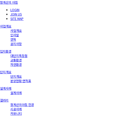
청계산의 아침
LOGIN
JOIN US
SITE MAP
사업개요
사업개요
인사말
연혁
공지사항
입지환경
대단지특장점
교통환경
자연환경
단지개요
단지개요
분양현황·면적표
설계사례
설계사례
갤러리
청계산의아침 전경
시공사례
커뮤니티