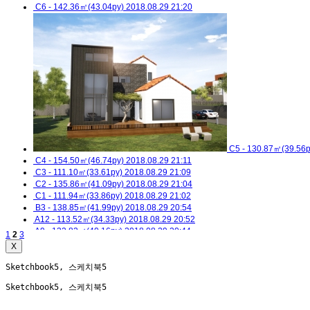
C6 - 142.36㎡(43.04py)
2018.08.29 21:20
C5 - 130.87㎡(39.56p
C4 - 154.50㎡(46.74py)
2018.08.29 21:11
C3 - 111.10㎡(33.61py)
2018.08.29 21:09
C2 - 135.86㎡(41.09py)
2018.08.29 21:04
C1 - 111.94㎡(33.86py)
2018.08.29 21:02
B3 - 138.85㎡(41.99py)
2018.08.29 20:54
A12 - 113.52㎡(34.33py)
2018.08.29 20:52
A9 - 132.82㎡(40.16py)
2018.08.29 20:44
1
2
3
A2 - 96.92㎡(29.31py)
2018.08.29 20:35
X
Sketchbook5, 스케치북5
Sketchbook5, 스케치북5