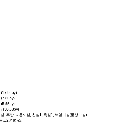
(17.95py)
(7.08py)
(5.55py)
㎡(30.58py)
거실, 주방, 다용도실, 침실1, 욕실1, 보일러실(물탱크실)
 욕실2, 테라스