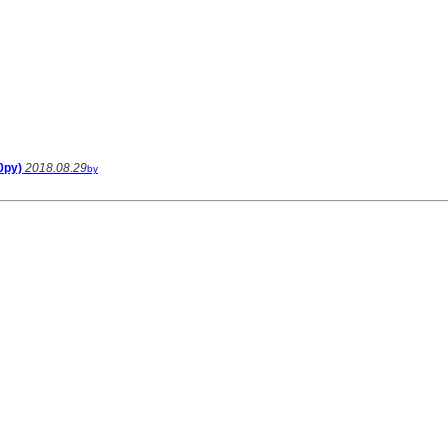
0py)
2018.08.29
by