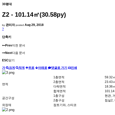
30평대
Z2 - 101.14㎡(30.58py)
관리자
Aug 29, 2018
by
posted
?
단축키
Prev
이전 문서
Next
다음 문서
ESC
닫기
가
크게
작게
위로
아래로
댓글로 가기
인쇄
1층면적
59.32㎡
2층면적
23.43㎡
면적
다락면적
18.36㎡
합계면적
101.14
1층구성
현관, 
공간구성
2층구성
침실2,
외장재
점토기와, 스타코