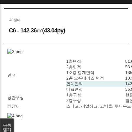
Sketchbook5, 스케치북5
40평대
C6 - 142.36㎡(43.04py)
Sketchbook5, 스케치북5
1층면적
81.
2층면적
53.
1·2층 합계면적
135
면적
2층 오픈테라스 면적
19.
합계면적
142
데크면적
36.
1층구성
현관
공간구성
2층구성
침실
외장재
스타코, 리얼징크, 고벽돌, 루나우드
목록
열기