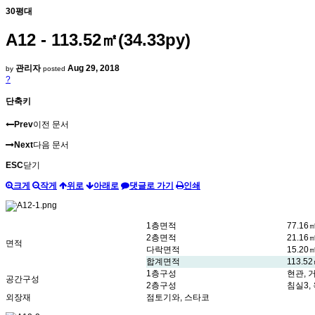
30평대
A12 - 113.52㎡(34.33py)
관리자
Aug 29, 2018
by
posted
?
단축키
Prev
이전 문서
Next
다음 문서
ESC
닫기
크게
작게
위로
아래로
댓글로 가기
인쇄
1층면적
77.16㎡
2층면적
21.16㎡
면적
다락면적
15.20㎡
합계면적
113.52
1층구성
현관, 
공간구성
2층구성
침실3,
외장재
점토기와, 스타코