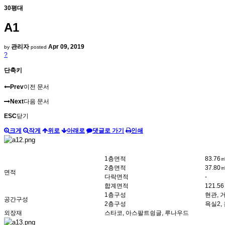
30평대
A1
관리자
Apr 09, 2019
by
posted
?
단축키
Prev
이전 문서
Next
다음 문서
ESC
닫기
크게
작게
위로
아래로
댓글로 가기
인쇄
1층면적
83.76㎡
2층면적
37.80㎡
면적
다락면적
-
합계면적
121.56
1층구성
현관, 
공간구성
2층구성
욕실2,
외장재
스타코, 아스팔트슁글, 루나우드