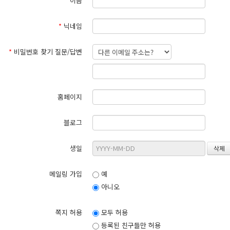
*
이름
*
닉네임
*
비밀번호 찾기 질문/답변
홈페이지
블로그
생일
메일링 가입
예
아니오
쪽지 허용
모두 허용
등록된 친구들만 허용