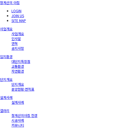
청계산의 아침
LOGIN
JOIN US
SITE MAP
사업개요
사업개요
인사말
연혁
공지사항
입지환경
대단지특장점
교통환경
자연환경
단지개요
단지개요
분양현황·면적표
설계사례
설계사례
갤러리
청계산의아침 전경
시공사례
커뮤니티