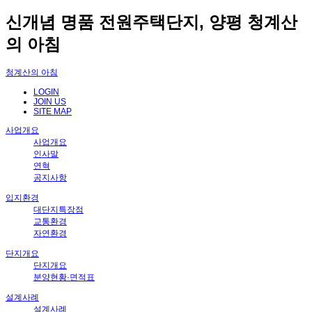
신개념 명품 전원주택단지, 양평 청계산
의 아침
청계산의 아침
LOGIN
JOIN US
SITE MAP
사업개요
사업개요
인사말
연혁
공지사항
입지환경
대단지특장점
교통환경
자연환경
단지개요
단지개요
분양현황·면적표
설계사례
설계사례