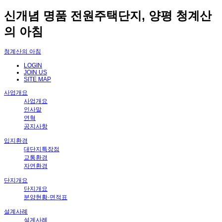
신개념 명품 전원주택단지, 양평 청계산
의 아침
청계산의 아침
LOGIN
JOIN US
SITE MAP
사업개요
사업개요
인사말
연혁
공지사항
입지환경
대단지특장점
교통환경
자연환경
단지개요
단지개요
분양현황·면적표
설계사례
설계사례