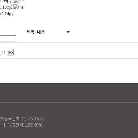
41.99py)
0.16py)
40.24py)
제목+내용
/ 1
GO
록번호: 132-86-00242
om ｜
대표전화: 1599-6070
 RESERVED.