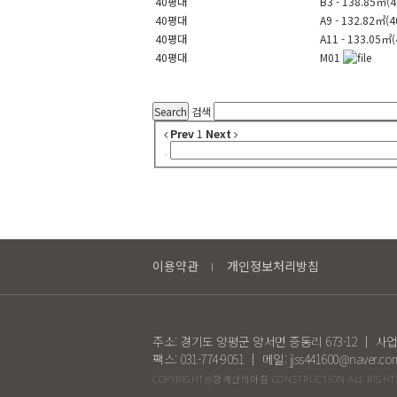
40평대
B3 - 138.85㎡(
40평대
A9 - 132.82㎡(4
40평대
A11 - 133.05㎡(
40평대
M01
Search
검색
Prev
1
Next
이용약관
개인정보처리방침
주소: 경기도 양평군 양서면 증동리 673-12 ｜ 사업자등
팩스: 031-774-9051 ｜ 메일: jjss441600@naver.c
COPYRIGHT@청계산의아침 CONSTRUCTION ALL RIGHTS