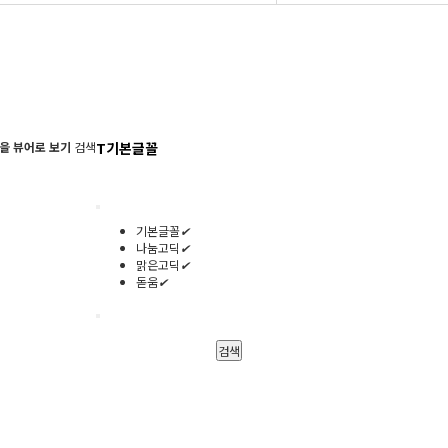
을 뷰어로 보기
검색
T
기본글꼴
기본글꼴
✔
나눔고딕
✔
맑은고딕
✔
돋움
✔
검색