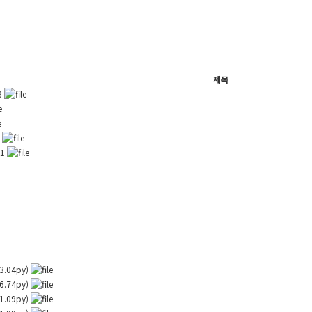
제목
8
6
11
43.04py)
46.74py)
41.09py)