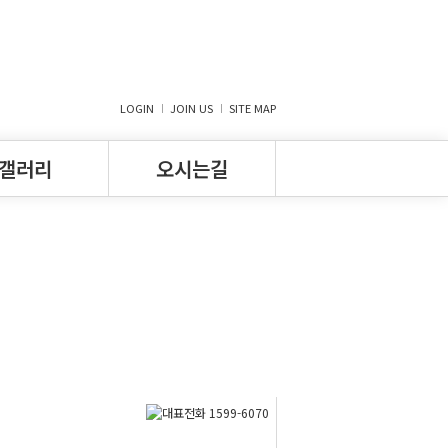
LOGIN
JOIN US
SITE MAP
갤러리
오시는길
산의아침 전경
오시는길
사례
방문·상담신청
니티