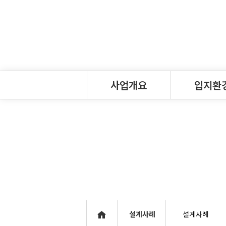
사업개요
입지환
사업개요
대단지특장점
인사말
교통환경
연혁
자연환경
공지사항
설계사례
설계사례