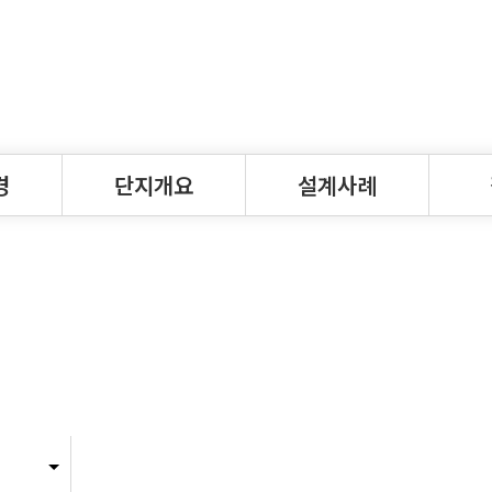
경
단지개요
설계사례
단지개요
설계사례
청계
분양현황·면적표
시공
커뮤
설계사례