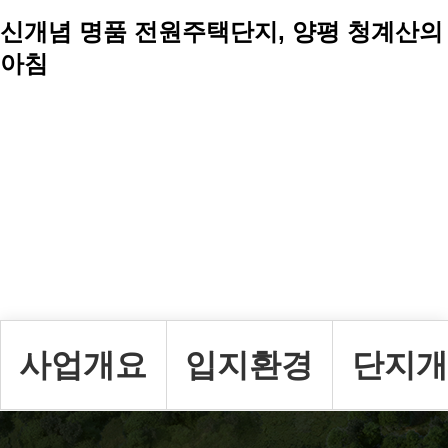
신개념 명품 전원주택단지, 양평 청계산의
아침
사업개요
입지환경
단지