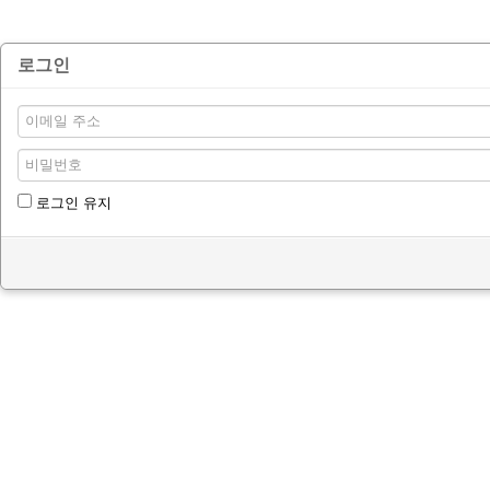
로그인
로그인 유지