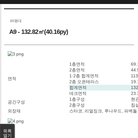
Sketchbook5, 스케치북5
40평대
A9 - 132.82㎡(40.16py)
Sketchbook5, 스케치북5
1층면적
69.
2층면적
44.
1·2층 합계면적
113
면적
2층 오픈테라스
19.
합계면적
132
데크면적
23.
1층구성
현관
공간구성
2층구성
침실
외장재
스타코, 리얼징크, 루나우드, 파벽돌
목록
열기