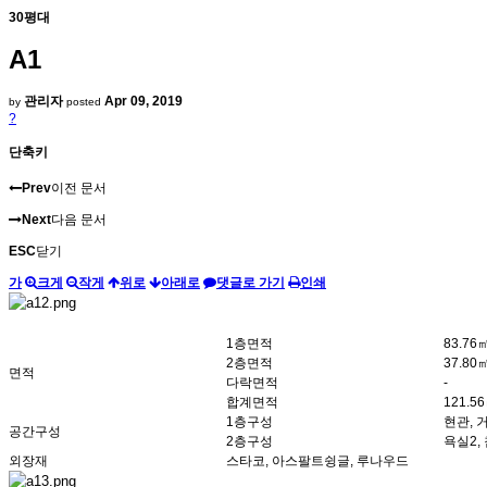
30평대
A1
관리자
Apr 09, 2019
by
posted
?
단축키
Prev
이전 문서
Next
다음 문서
ESC
닫기
가
크게
작게
위로
아래로
댓글로 가기
인쇄
1층면적
83.76㎡
2층면적
37.80㎡
면적
다락면적
-
합계면적
121.56
1층구성
현관, 
공간구성
2층구성
욕실2,
외장재
스타코, 아스팔트슁글, 루나우드