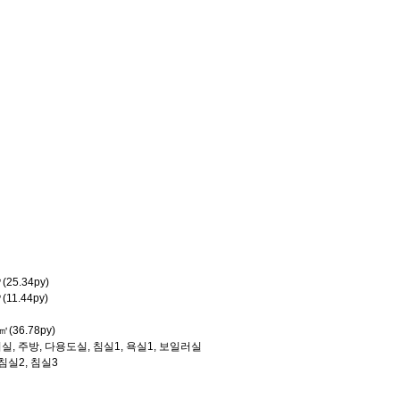
(25.34py)
(11.44py)
㎡(36.78py)
거실, 주방, 다용도실, 침실1, 욕실1, 보일러실
 침실2, 침실3