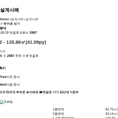
설계사례
Home
설계사례
설계사례
✔
뷰어로 보기
0평대
.08.29
댓글
0
조회수
2987
2 - 135.86㎡(41.09py)
리자
회 수
2987
추천 수
0
댓글
0
축키
Prev
이전 문서
Next
다음 문서
크게
작게
위로
아래로
댓글로 가기
인쇄
첨부
1층면적
82.75㎡(
2층면적
43.14㎡(