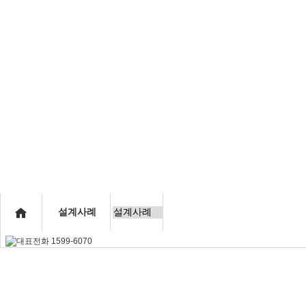
사업개요
대단지특장점
단지개
인사말
교통환경
분양현황
연혁
자연환경
적표
공지사항
설계사례