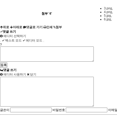
3.png
,
4.png
,
첨부
'
4
'
5.jpg
,
6.jpg
,
위로
아래로
댓글로 가기
인쇄
첨부
✔
댓글 쓰기
에디터 선택하기
✔
텍스트 모드
✔
에디터 모드
?
댓글 쓰기
에디터 사용하기
닫기
글쓴이
비밀번호
이메일