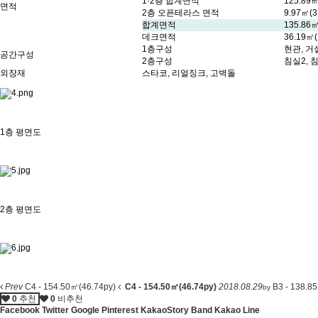
1·2층 합계면적
125.89㎡
면적
2층 오픈테라스 면적
9.97㎡(3
합계면적
135.86㎡
데크면적
36.19㎡(
1층구성
현관, 거
공간구성
2층구성
침실2, 
외장재
스타코, 리얼징크, 고벽돌
1층 평면도
2층 평면도
Prev
C4 - 154.50㎡(46.74py)
C4 - 154.50㎡(46.74py)
2018.08.29
B3 - 138.8
by
0
추천
0
비추천
Facebook
Twitter
Google
Pinterest
KakaoStory
Band
Kakao
Line