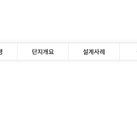
경
단지개요
설계사례
단지개요
설계사례
청계
분양현황·면적표
시공
커뮤
설계사례