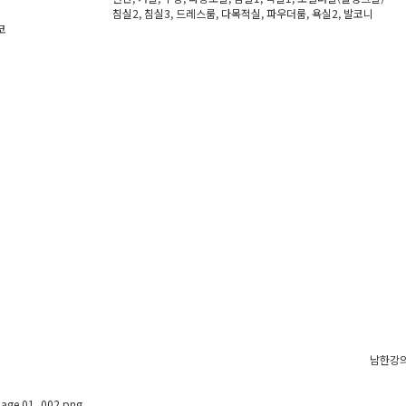
침실2, 침실3, 드레스룸, 다목적실, 파우더룸, 욕실2, 발코니
코
남한강의
age 01_002.png
,