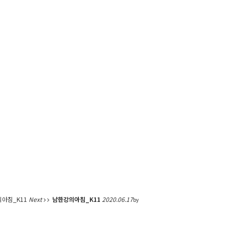
아침_K11
Next
남한강의아침_K11
2020.06.17
by