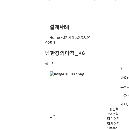
설계사례
Home
설계사례
설계사례
40평대
남한강의아침_K6
관리자
?
단축
이
다
가
1층면적
2층면적
면적
다락면적
합계면적
1층구성