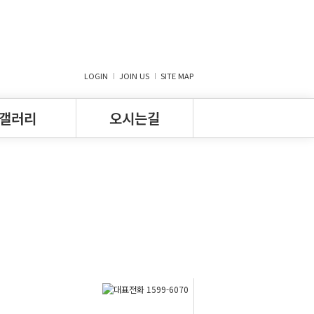
LOGIN
JOIN US
SITE MAP
갤러리
오시는길
산의아침 전경
오시는길
사례
방문·상담신청
니티