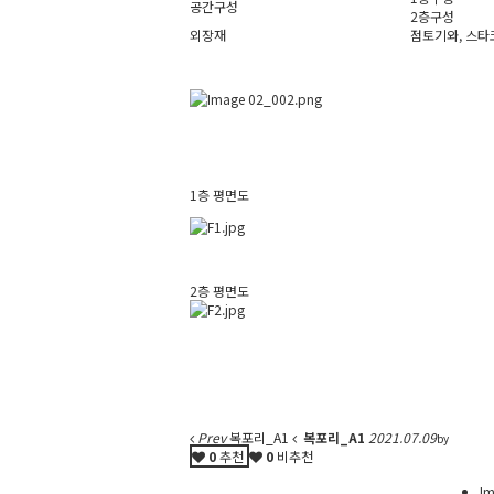
공간구성
2층구성
외장재
점토기와, 스타
1층 평면도
2층 평면도
Prev
복포리_A1
복포리_A1
2021.07.09
by
0
추천
0
비추천
Im