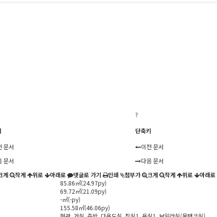
?
키
단축키
전 문서
이전 문서
음 문서
다음 문서
크게
작게
위로
아래로
댓글로 가기
인쇄
첨부
가
크게
작게
위로
아래로
85.86㎡(24.97py)
69.72㎡(21.09py)
-㎡(-py)
155.58㎡(46.06py)
현관, 거실, 주방, 다용도실, 침실1, 욕실1, 보일러실(물탱크실)