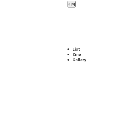
검색
List
Zine
Gallery