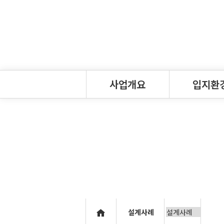
사업개요
입지환
사업개요
대단지특장점
인사말
교통환경
연혁
자연환경
공지사항
설계사례