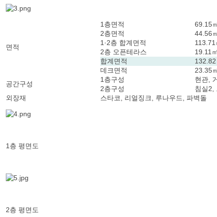
1층면적
69.15㎡
2층면적
44.56㎡
1·2층 합계면적
113.71
면적
2층 오픈테라스
19.11㎡
합계면적
132.82
데크면적
23.35㎡
1층구성
현관, 
공간구성
2층구성
침실2,
외장재
스타코, 리얼징크, 루나우드, 파벽돌
1층 평면도
2층 평면도