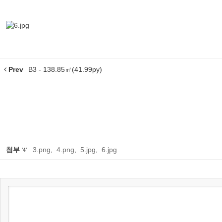
Prev
B3 - 138.85㎡(41.99py)
첨부
3.png
,
4.png
,
5.jpg
,
6.jpg
'
4
'