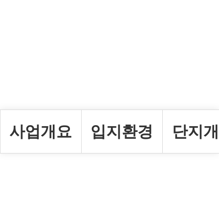
사업개요
입지환경
단지
사업개요
대단지특장점
단지개
인사말
교통환경
분양현황