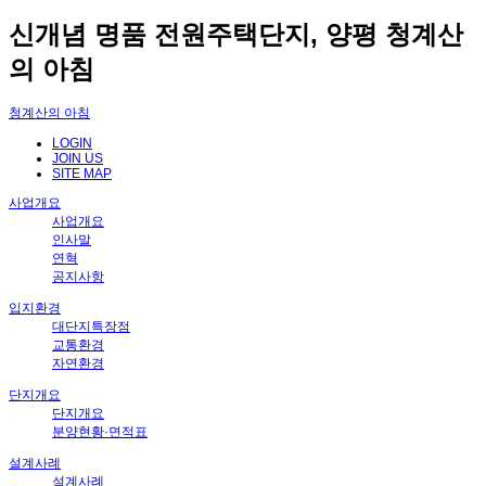
신개념 명품 전원주택단지, 양평 청계산
의 아침
청계산의 아침
LOGIN
JOIN US
SITE MAP
사업개요
사업개요
인사말
연혁
공지사항
입지환경
대단지특장점
교통환경
자연환경
단지개요
단지개요
분양현황·면적표
설계사례
설계사례