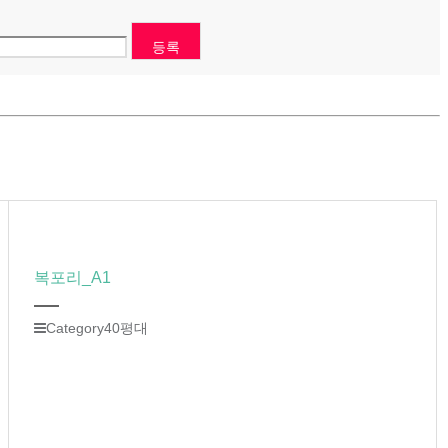
복포리_A1
Category
40평대