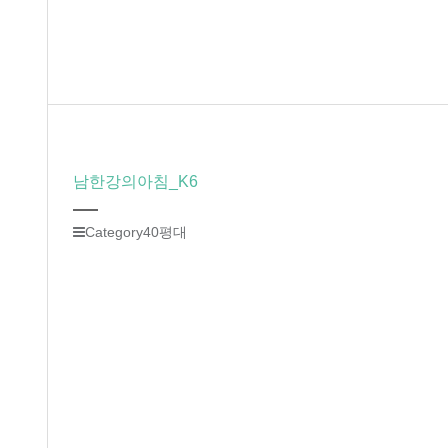
남한강의아침_K6
Category
40평대