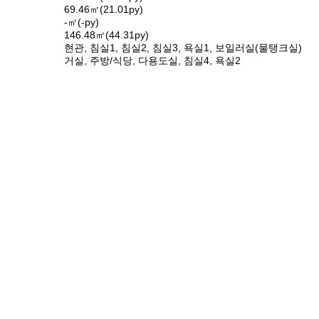
69.46㎡(21.01py)
-㎡(-py)
146.48㎡(44.31py)
현관, 침실1, 침실2, 침실3, 욕실1, 보일러실(물탱크실)
거실, 주방/식당, 다용도실, 침실4, 욕실2