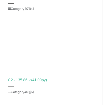
Category
40평대
C2 - 135.86㎡(41.09py)
Category
40평대