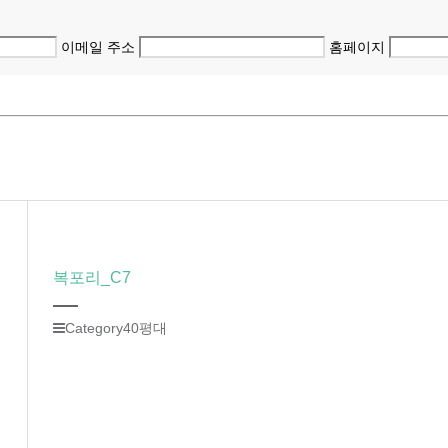
이메일 주소
홈페이지
복포리_C7
Category
40평대