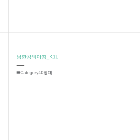
남한강의아침_K11
Category
40평대