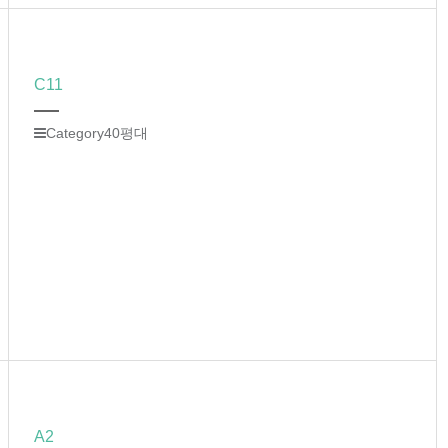
C11
Category
40평대
A2