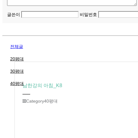
글쓴이
비밀번호
전체글
20평대
30평대
40평대
남한강의 아침_K8
Category
40평대