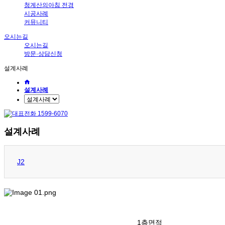
청계산의아침 전경
시공사례
커뮤니티
오시는길
오시는길
방문·상담신청
설계사례
설계사례
설계사례
J2
1층면적