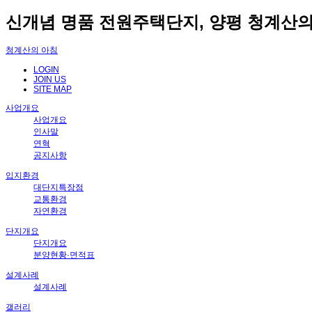
신개념 명품 전원주택단지, 양평 청계산의
청계산의 아침
LOGIN
JOIN US
SITE MAP
사업개요
사업개요
인사말
연혁
공지사항
입지환경
대단지특장점
교통환경
자연환경
단지개요
단지개요
분양현황·면적표
설계사례
설계사례
갤러리