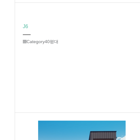
J6
Category
40평대