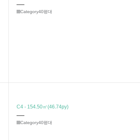
Category
40평대
C4 - 154.50㎡(46.74py)
Category
40평대