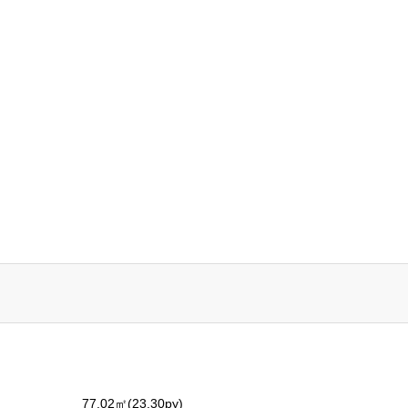
77.02㎡(23.30py)