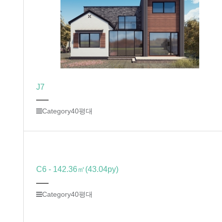
J7
Category
40평대
C6 - 142.36㎡(43.04py)
Category
40평대