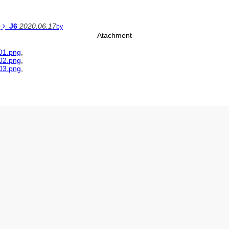
J6
2020.06.17
by
Atachment
01.png
,
02.png
,
03.png
,