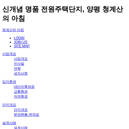
신개념 명품 전원주택단지, 양평 청계산
의 아침
청계산의 아침
LOGIN
JOIN US
SITE MAP
사업개요
사업개요
인사말
연혁
공지사항
입지환경
대단지특장점
교통환경
자연환경
단지개요
단지개요
분양현황·면적표
설계사례
설계사례