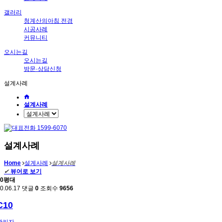
갤러리
청계산의아침 전경
시공사례
커뮤니티
오시는길
오시는길
방문·상담신청
설계사례
설계사례
설계사례
Home
설계사례
설계사례
✔
뷰어로 보기
40평대
0.06.17
댓글
0
조회수
9656
C10
관리자