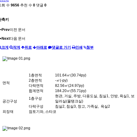
조회 수
9656
추천 수
0
댓글
0
단축키
Prev
이전 문서
Next
다음 문서
크게
작게
위로
아래로
댓글로 가기
인쇄
첨부
1층면적
101.64㎡(30.74py)
2층면적
-㎡(-py)
면적
다락면적
82.56㎡(24.97py)
합계면적
184.20㎡(55.71py)
현관, 거실, 주방, 다용도실, 침실1, 안방, 욕실1, 보
1층구성
공간구성
일러실(물탱크실)
다락구성
침실2, 침실3, 창고, 가족실, 욕실2
외장재
점토기와, 스타코