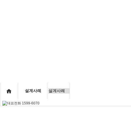
사업개요
대단지특장점
단지개
인사말
교통환경
분양현황
연혁
자연환경
적표
공지사항
설계사례