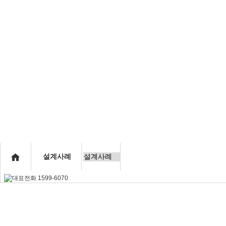
사업개요
대단지특장점
단지개
인사말
교통환경
분양현황
연혁
자연환경
적표
공지사항
설계사례