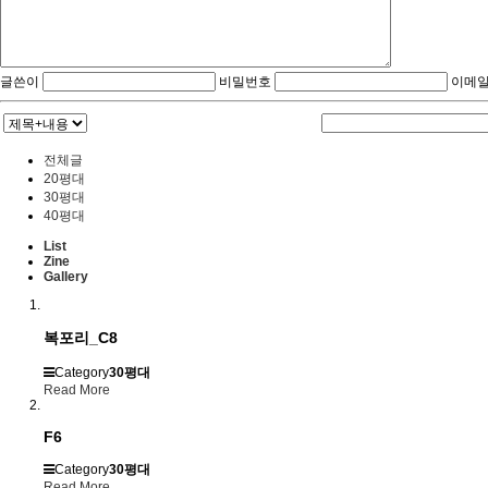
글쓴이
비밀번호
이메일
전체글
20평대
30평대
40평대
List
Zine
Gallery
복포리_C8
Category
30평대
Read More
F6
Category
30평대
Read More