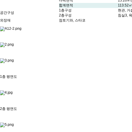
다락면적
15.20㎡(
합계면적
113.52㎡
1층구성
현관, 거
공간구성
2층구성
침실3, 
외장재
점토기와, 스타코
1층 평면도
2층 평면도