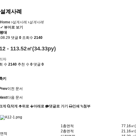
설계사례
Home
설계사례
설계사례
✔
뷰어로 보기
0평대
.08.29
댓글
0
조회수
2140
12 - 113.52㎡(34.33py)
리자
회 수
2140
추천 수
0
댓글
0
축키
Prev
이전 문서
Next
다음 문서
크게
작게
위로
아래로
댓글로 가기
인쇄
첨부
1층면적
77.16㎡(
2층면적
21.16㎡(
면적