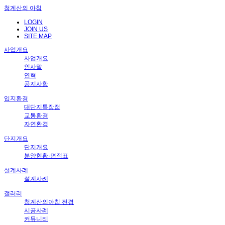
청계산의 아침
LOGIN
JOIN US
SITE MAP
사업개요
사업개요
인사말
연혁
공지사항
입지환경
대단지특장점
교통환경
자연환경
단지개요
단지개요
분양현황·면적표
설계사례
설계사례
갤러리
청계산의아침 전경
시공사례
커뮤니티