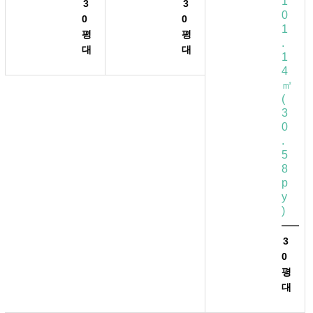
1
3
3
0
0
0
1
평
평
.
대
대
1
4
㎡
(
3
0
.
5
8
p
y
)
3
0
평
대