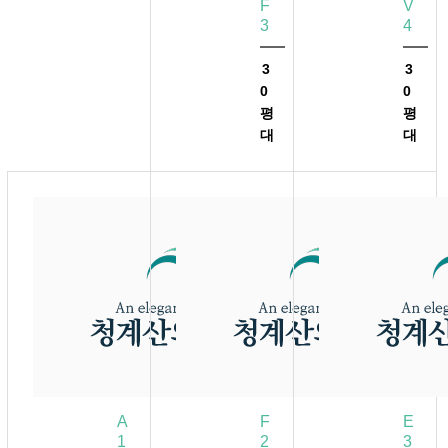
F
V
3
4
3
3
0
0
평
평
대
대
A
F
E
1
2
3