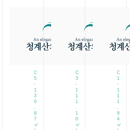
C
C
C
5
3
1
-
-
-
1
1
1
3
1
1
0
1
1
.
.
.
8
1
9
7
0
4
㎡
㎡
㎡