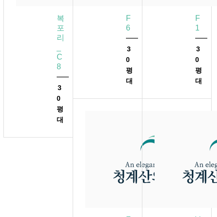
복
F
F
포
6
1
리
_
3
3
C
0
0
8
평
평
대
대
3
0
평
대