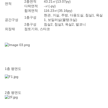
2층면적
43.21㎡(13.07py)
면적
다락면적
-㎡(-py)
합계면적
116.23㎡(35.16py)
현관, 거실, 주방, 다용도실, 침실1, 욕실
1층구성
공간구성
1, 보일러실(물탱크실)
2층구성
침실2, 침실3, 욕실2, 발코니
외장재
점토기와, 스타코
1층 평면도
2층 평면도