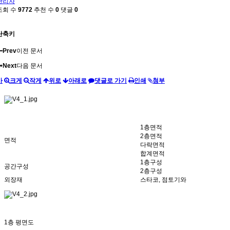
관리자
조회 수
9772
추천 수
0
댓글
0
단축키
Prev
이전 문서
Next
다음 문서
가
크게
작게
위로
아래로
댓글로 가기
인쇄
첨부
1층면적
2층면적
면적
다락면적
합계면적
1층구성
공간구성
2층구성
외장재
스타코, 점토기와
1층 평면도