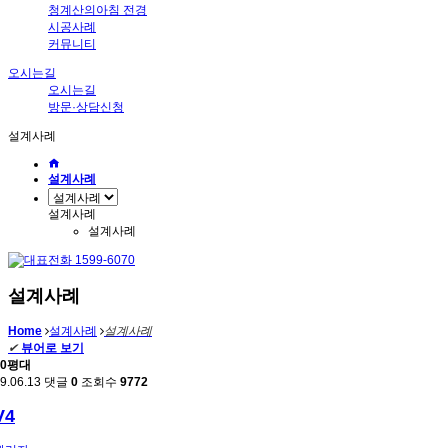
청계산의아침 전경
시공사례
커뮤니티
오시는길
오시는길
방문·상담신청
설계사례
설계사례
설계사례
설계사례
설계사례
Home
설계사례
설계사례
✔
뷰어로 보기
30평대
9.06.13
댓글
0
조회수
9772
V4