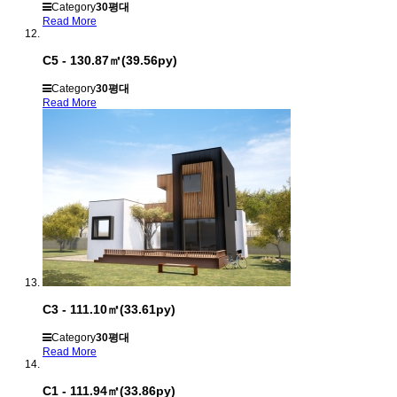
Category
30평대
Read More
C5 - 130.87㎡(39.56py)
Category
30평대
Read More
C3 - 111.10㎡(33.61py)
Category
30평대
Read More
C1 - 111.94㎡(33.86py)