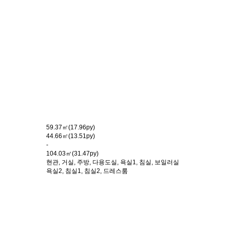
59.37㎡(17.96py)
44.66㎡(13.51py)
-
104.03㎡(31.47py)
현관, 거실, 주방, 다용도실, 욕실1, 침실, 보일러실
욕실2, 침실1, 침실2, 드레스룸