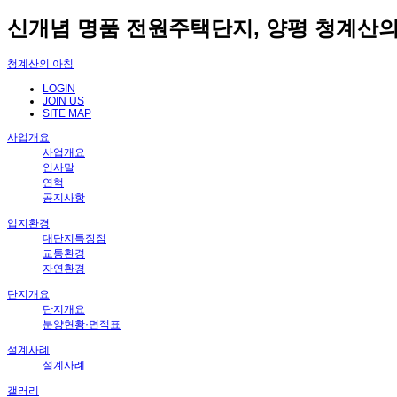
신개념 명품 전원주택단지, 양평 청계산의
청계산의 아침
LOGIN
JOIN US
SITE MAP
사업개요
사업개요
인사말
연혁
공지사항
입지환경
대단지특장점
교통환경
자연환경
단지개요
단지개요
분양현황·면적표
설계사례
설계사례
갤러리