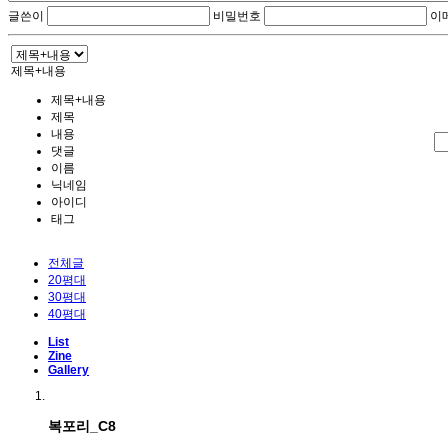
글쓴이
비밀번호
이
제목+내용
제목+내용
제목
내용
댓글
이름
닉네임
아이디
태그
전체글
20평대
30평대
40평대
List
Zine
Gallery
복포리_C8