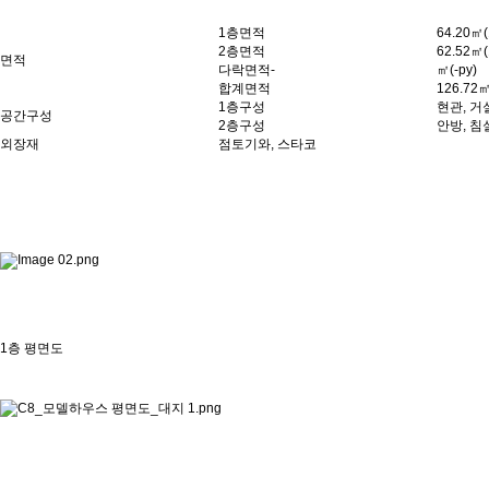
1층면적
64.20㎡(
2층면적
62.52㎡(
면적
다락면적-
㎡(-py)
합계면적
126.72㎡
1층구성
현관, 거
공간구성
2층구성
안방, 침
외장재
점토기와, 스타코
1층 평면도