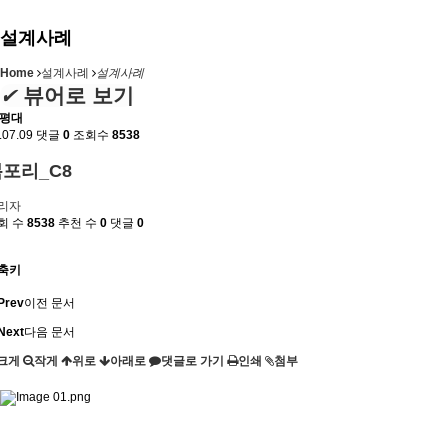
설계사례
Home
설계사례
설계사례
✔
뷰어로 보기
0평대
.07.09
댓글
0
조회수
8538
포리_C8
리자
회 수
8538
추천 수
0
댓글
0
축키
Prev
이전 문서
Next
다음 문서
크게
작게
위로
아래로
댓글로 가기
인쇄
첨부