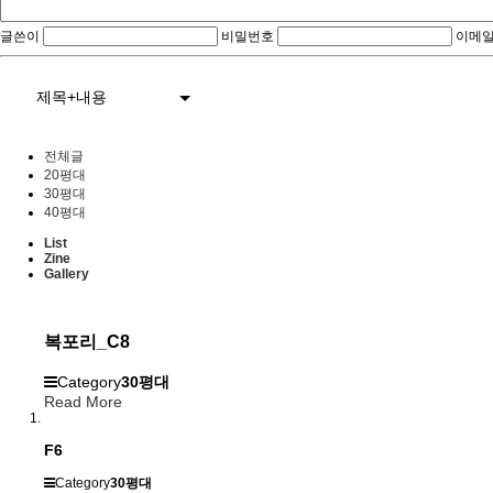
글쓴이
비밀번호
이메일
제목+내용
전체글
20평대
30평대
40평대
List
Zine
Gallery
복포리_C8
Category
30평대
Read More
F6
Category
30평대