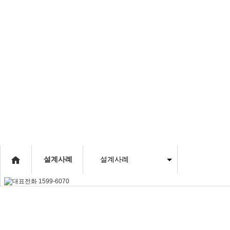
사업개요
대단지특장점
단지개
인사말
교통환경
분양현황
연혁
자연환경
적표
공지사항
설계사례
설계사례