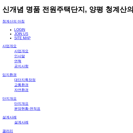
신개념 명품 전원주택단지, 양평 청계산의
청계산의 아침
LOGIN
JOIN US
SITE MAP
사업개요
사업개요
인사말
연혁
공지사항
입지환경
대단지특장점
교통환경
자연환경
단지개요
단지개요
분양현황·면적표
설계사례
설계사례
갤러리