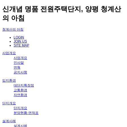
신개념 명품 전원주택단지, 양평 청계산
의 아침
청계산의 아침
LOGIN
JOIN US
SITE MAP
사업개요
사업개요
인사말
연혁
공지사항
입지환경
대단지특장점
교통환경
자연환경
단지개요
단지개요
분양현황·면적표
설계사례
설계사례