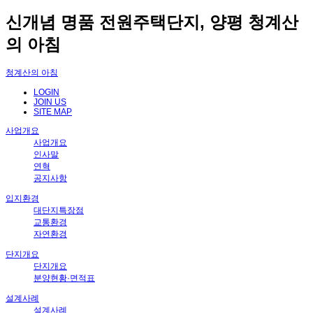
신개념 명품 전원주택단지, 양평 청계산
의 아침
청계산의 아침
LOGIN
JOIN US
SITE MAP
사업개요
사업개요
인사말
연혁
공지사항
입지환경
대단지특장점
교통환경
자연환경
단지개요
단지개요
분양현황·면적표
설계사례
설계사례