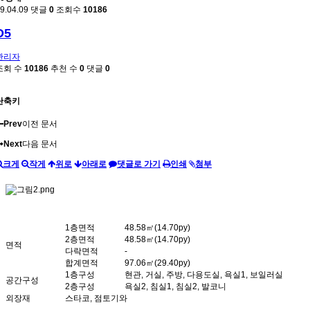
9.04.09
댓글
0
조회수
10186
D5
관리자
조회 수
10186
추천 수
0
댓글
0
단축키
Prev
이전 문서
Next
다음 문서
크게
작게
위로
아래로
댓글로 가기
인쇄
첨부
1층면적
48.58㎡(14.70py)
2층면적
48.58㎡(14.70py)
면적
다락면적
-
합계면적
97.06㎡(29.40py)
1층구성
현관, 거실, 주방, 다용도실, 욕실1, 보일러실
공간구성
2층구성
욕실2, 침실1, 침실2, 발코니
외장재
스타코, 점토기와