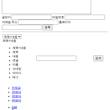
글쓴이
비밀번호
이메일 주소
홈페이지
제목+내용
제목+내용
제목
내용
검색
댓글
이름
닉네임
아이디
태그
전체글
20평대
30평대
40평대
List