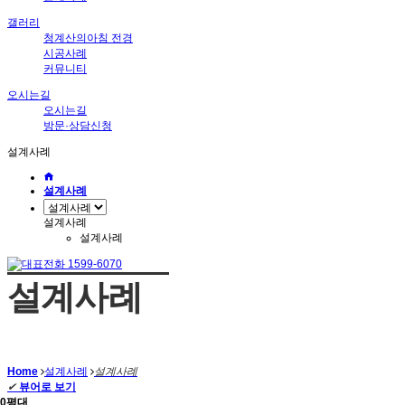
갤러리
청계산의아침 전경
시공사례
커뮤니티
오시는길
오시는길
방문·상담신청
설계사례
설계사례
설계사례
설계사례
설계사례
Home
설계사례
설계사례
✔
뷰어로 보기
20평대