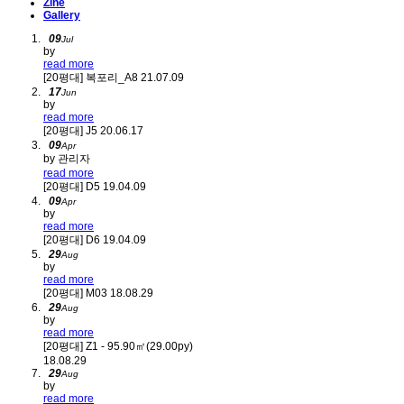
Zine
Gallery
09
Jul
by
read more
[20평대]
복포리_A8
21.07.09
17
Jun
by
read more
[20평대]
J5
20.06.17
09
Apr
by 관리자
read more
[20평대]
D5
19.04.09
09
Apr
by
read more
[20평대]
D6
19.04.09
29
Aug
by
read more
[20평대]
M03
18.08.29
29
Aug
by
read more
[20평대]
Z1 - 95.90㎡(29.00py)
18.08.29
29
Aug
by
read more