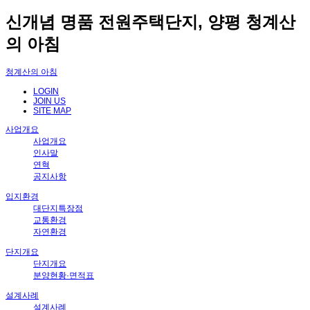
신개념 명품 전원주택단지, 양평 청계산
의 아침
청계산의 아침
LOGIN
JOIN US
SITE MAP
사업개요
사업개요
인사말
연혁
공지사항
입지환경
대단지특장점
교통환경
자연환경
단지개요
단지개요
분양현황·면적표
설계사례
설계사례