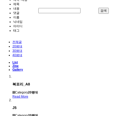
제목
내용
검색
댓글
이름
닉네임
아이디
태그
전체글
20평대
30평대
40평대
List
Zine
Gallery
복포리_A8
Category
20평대
Read More
J5
Category
20평대