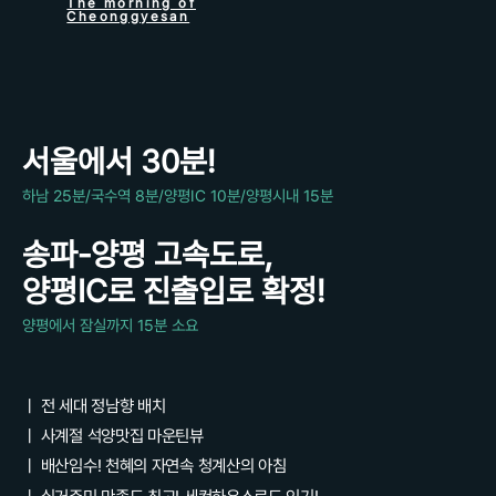
The morning of
Cheonggyesan
서울에서 30분!
하남 25분/국수역 8분/양평IC 10분/양평시내 15분
송파-양평 고속도로,
양평IC로 진출입로 확정!
양평에서 잠실까지 15분 소요
ㅣ 전 세대 정남향 배치
ㅣ 사계절 석양맛집 마운틴뷰
ㅣ 배산임수! 천혜의 자연속 청계산의 아침