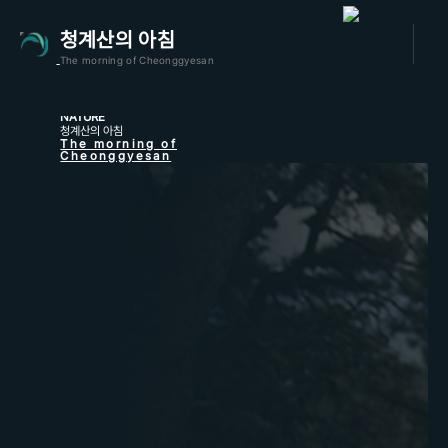
청계산의 아침
The morning of Cheonggyesan
NATURE
청계산의 아침
The morning of
Cheonggyesan