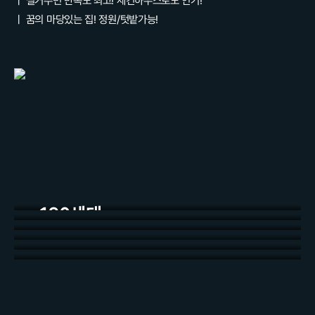
ㅣ 실거주민 만족도 최고! 세컨하우스로도 인기!
ㅣ 꿈의 마당있는 집! 정원/텃밭가능!
더보기
더보기
더보기
180세대
더보기
더보기
전원주택단지
더보기
감각적인 디자인의 건축
품격을 담은 인테리어
편리한 교통환경
관광/문화/휴게 인프라
천혜의 자연환경